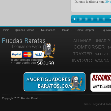
Durante la última hora
39 u
7
Inicio
·
Quienes Somos
·
Neumáticos
·
Llantas
·
Cómo Comprar
·
Equival
ALLIANCE
UNIGRIP
COMFORSER
N
TRAXTER
WELLPLU
INVOVIC
WANDA
UL
MARSHALL
SUNNY
TOYO 
STAR PERFORMER
BARUM
B
ROAD HOUSE
STORM
ARMOUR
TIGAR
ATLAS
BE
MINERVA
Copyright 2026 Ruedas Baratas
YOKOHAMA
FULDA
Para su seguridad, tod
FED
STAR
KINGS
A-PLUS