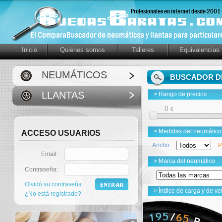
Inicio
Quiénes somos
Talleres
Equivalencias
NEUMÁTICOS
BUSCADOR DE
LLANTAS
> Rango de precios
€
> Medidas del neumático
ACCESO USUARIOS
Ancho
P
Email:
> Marca del neumático
Contraseña:
Olvidó su contraseña
> Índice de carga y de ve
¿No está registrado?