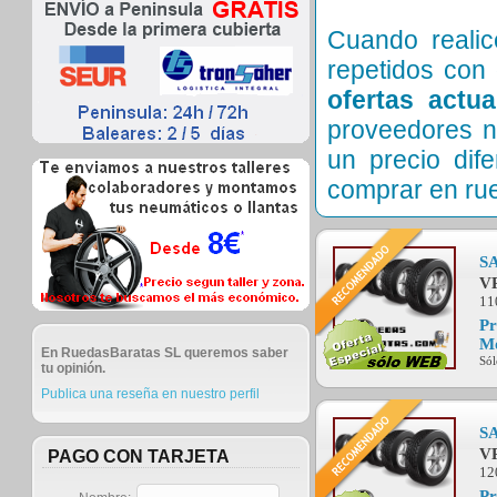
Cuando reali
repetidos con 
ofertas actu
proveedores n
un precio di
comprar en ru
S
V
11
Pr
Mo
En RuedasBaratas SL queremos saber
Sól
tu opinión.
Publica una reseña en nuestro perfil
S
V
PAGO CON TARJETA
12
Pr