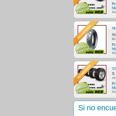
Pr
Mo
Sól
M
S1
80
Pr
Mo
Sól
T
X
16
Pr
Mo
Sól
Si no encu