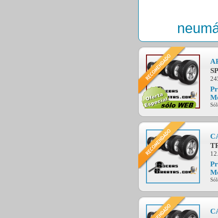
neumá
A
S
24
Pr
Mo
Sól
C
T
12.
Pr
Mo
Sól
C