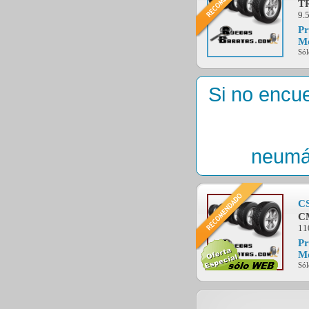
T
9.5
Pr
Mo
Sól
Si no encu
neumá
C
C
11
Pr
Mo
Sól