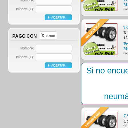
Nombre:
Mo
Importe (€):
Sól
T
X
PAGO CON
15
Pr
Mo
Nombre:
Sól
Importe (€):
Si no encu
neumá
C
C
90