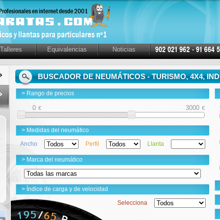
Talleres
Equivalencias
Noticias
BUSCADOR DE NEUMÁTICOS - TURISMO, 4X4, IN
> Rango de precios
€
€
> Medidas del neumático
Ancho
Perfil
Llanta
> Marca del neumático
> Índice de carga y de velocidad
Selecciona