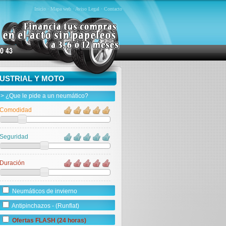
Inicio
·
Mapa web
·
Aviso Legal
·
Contacto
DUSTRIAL Y MOTO
> ¿Que le pide a un neumático?
Comodidad
Seguridad
Duración
Neumáticos de invierno
Antipinchazos - (Runflat)
Ofertas FLASH (24 horas)