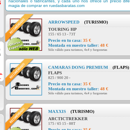
nacionales o fabricantes, y cada uno nos ofrece un precio di
magia de comprar en ruedasbaratas.com
ARROWSPEED
(TURISMO)
TOURING HP
155 / 65 13 - 73T
Precio en tu casa:
35 €
Montada en nuestro taller:
48 €
Sólo válido para turismos, 4x4 y furgonetas
CAMARAS DONG PREMIUM
(FLAPS)
FLAPS
825 / 900 20 -
Precio en tu casa:
35 €
Montada en nuestro taller:
48 €
Sólo válido para turismos, 4x4 y furgonetas
MAXXIS
(TURISMO)
ARCTICTREKKER
175 / 65 15 - 88T
Precio en tu casa:
35 €