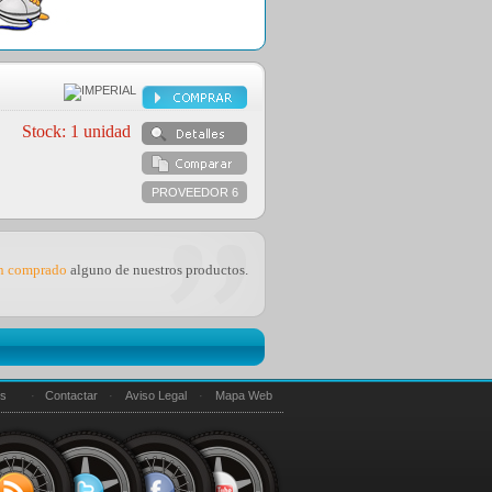
PROVEEDOR 6
an comprado
alguno de nuestros productos.
es
·
Contactar
·
Aviso Legal
·
Mapa Web