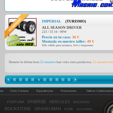
IMPERIAL
(TURISMO)
ALL SEASON DRIVER
225 / 55 16 - 99W
Precio en tu casa:
36 €
Montada en nuestro taller:
49 €
Sólo válido para turismos, 4x4 y furgonetas
Durante la última hora
22 usuarios
han visto estos productos,
12 usuarios h
5
tas
·
Cómo Comprar
·
Equivalencias
·
Promociones
·
Talleres Colaborador
DIVERSE
HERCULES
FORTUNA
WOOSUNG
ROCKSTONE
GRANEUMAN
ILINK
SOUTHERN