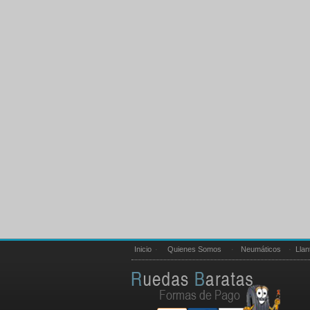
Inicio
·
Quienes Somos
·
Neumáticos
·
Llan