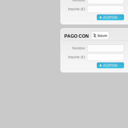
Nombre:
Importe (€):
PAGO CON
Nombre:
Importe (€):