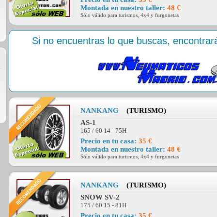
Montada en nuestro taller:
48 €
Sólo válido para turismos, 4x4 y furgonetas
Si no encuentras lo que buscas, encontra
NANKANG
(TURISMO)
AS-1
165 / 60 14 - 75H
Precio en tu casa:
35 €
Montada en nuestro taller:
48 €
Sólo válido para turismos, 4x4 y furgonetas
NANKANG
(TURISMO)
SNOW SV-2
175 / 60 15 - 81H
Precio en tu casa:
35 €