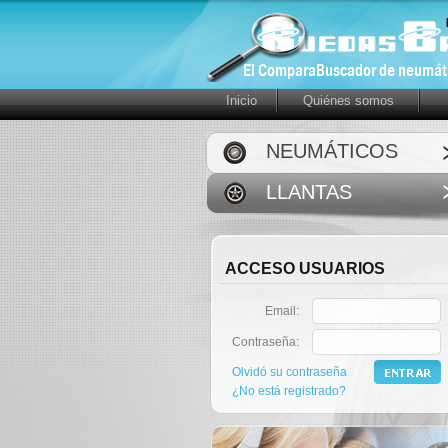
Inicio
Quiénes somos
NEUMÁTICOS
LLANTAS
ACCESO USUARIOS
Email:
Contraseña:
Olvidó su contraseña
¿No está registrado?