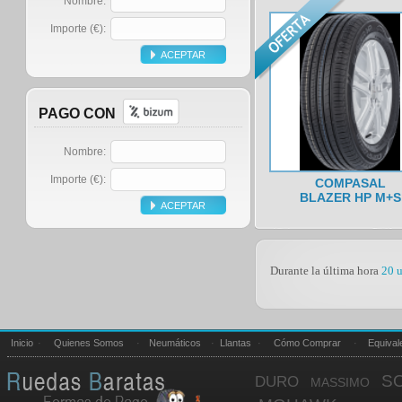
Nombre:
Importe (€):
PAGO CON
Nombre:
Importe (€):
COMPASAL
BLAZER HP M+S
Durante la última hora
20 u
Inicio
·
Quienes Somos
·
Neumáticos
·
Llantas
·
Cómo Comprar
·
Equival
S
DURO
MASSIMO