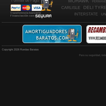
MOHAWK
PERMANE
DELI TYR
CARLISLE
INTERSTATE
UN
MARANGONI
NVT
34.81
MICHELIN LIGEIROS
FAPS
ALCOA
VELOCE
ELASTOMERIC
ROVELO
SOLIDPRO
ODYKYNG
Copyright 2026 Ruedas Baratas
VITOUR
FE
WINRUN
Para su seguridad, tod
GOODYEAR
NEREU
LANDSPIDER
KAY
ALUX
GALAXY
R
TRUCK
STARFI
ILINK
RIKEN
K
SEMPERIT
DESMONTADAS
MAXA
CONSTELLATION
MICHELIN P
ORI
BAR
FIRESTONE