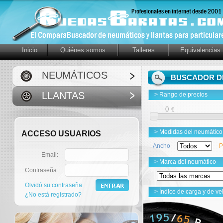
Inicio
Quiénes somos
Talleres
Equivalencias
NEUMÁTICOS
BUSCADOR DE
LLANTAS
> Rango de precios
€
> Medidas del neumático
ACCESO USUARIOS
Ancho
P
Email:
> Marca del neumático
Contraseña:
Olvidó su contraseña
> Índice de carga y de ve
¿No está registrado?