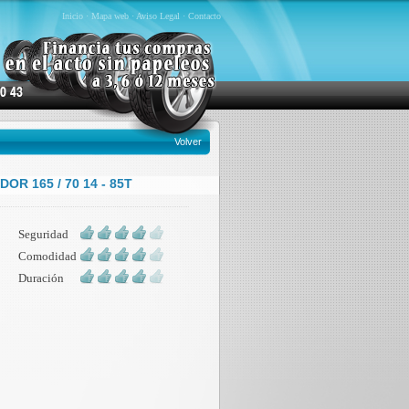
Inicio
·
Mapa web
·
Aviso Legal
·
Contacto
Volver
OR 165 / 70 14 - 85T
Seguridad
Comodidad
Duración