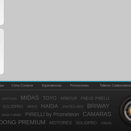
tas
·
Cómo Comprar
·
Equivalencias
·
Promociones
·
Talleres Colaborador
MIDAS
TOYO
ARMOUR
PNEUS PIRELLI
KAYTOON
BRIWAY
HAIDA
SOLIDPRO
AREO
JANTES AKO
CAMARAS
PIRELLI by Prometeon
INSA TURBO
DONG PREMIUM
MOTOREX
SOLIDPRO
ORIUN
VEE RUBBER
34.81
LANDSAIL.
ACHILLES