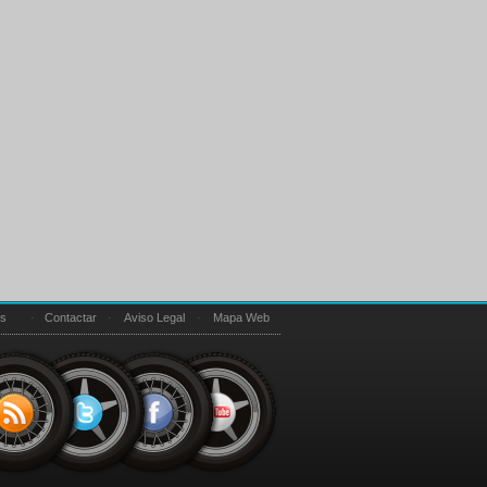
es
·
Contactar
·
Aviso Legal
·
Mapa Web