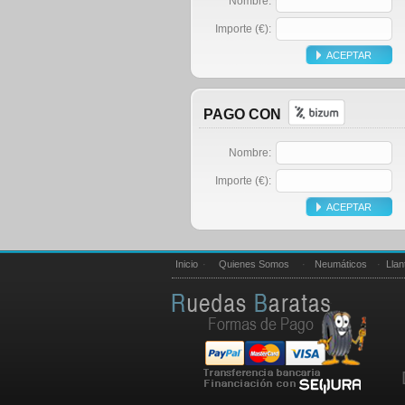
Nombre:
Importe (€):
PAGO CON
Nombre:
Importe (€):
Inicio
·
Quienes Somos
·
Neumáticos
·
Llan