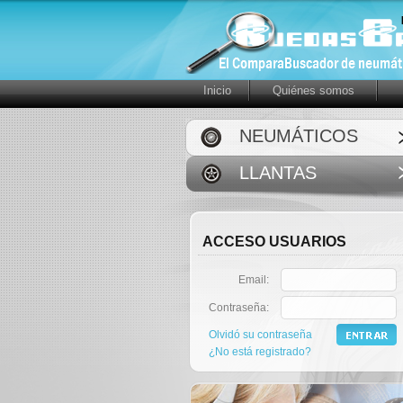
Inicio
Quiénes somos
NEUMÁTICOS
LLANTAS
ACCESO USUARIOS
Email:
Contraseña:
Olvidó su contraseña
¿No está registrado?