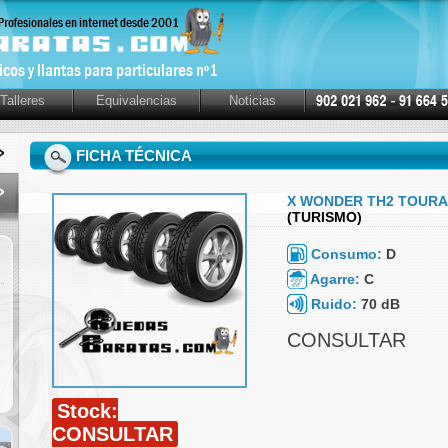
Talleres
Equivalencias
Noticias
FICHA TÉCNICA
X WONDER TH2 TOURAD
(TURISMO)
Consumo:
D
Agarre:
C
Ruido:
70 dB
CONSULTAR
Stock:
CONSULTAR