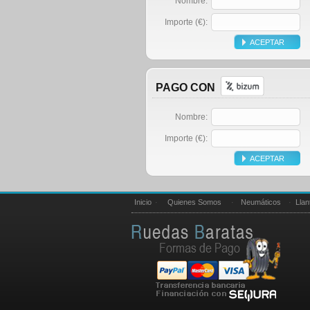
Nombre:
Importe (€):
PAGO CON
Nombre:
Importe (€):
Inicio
·
Quienes Somos
·
Neumáticos
·
Llan