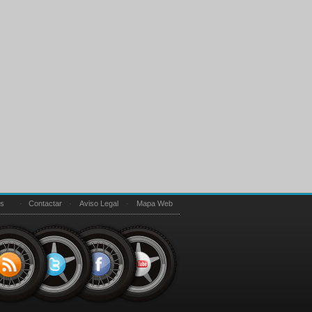
es
·
Contactar
·
Aviso Legal
·
Mapa Web