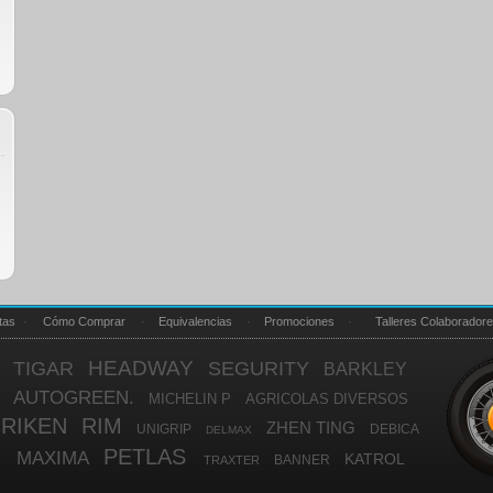
tas
·
Cómo Comprar
·
Equivalencias
·
Promociones
·
Talleres Colaborador
HEADWAY
TIGAR
SEGURITY
BARKLEY
AUTOGREEN.
MICHELIN P
AGRICOLAS DIVERSOS
RIKEN
RIM
ZHEN TING
UNIGRIP
DEBICA
DELMAX
PETLAS
MAXIMA
KATROL
BANNER
TRAXTER
GOLDSHIELD
HILO
BESTDRIVE
CST