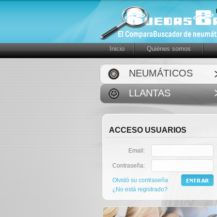
Inicio
Quiénes somos
NEUMÁTICOS
LLANTAS
ACCESO USUARIOS
Email:
Contraseña:
Olvidó su contraseña
¿No está registrado?