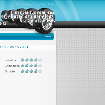
Inicio
·
Mapa web
·
Aviso Legal
·
Contacto
Volver
185 / 65 15 - 88H
Seguridad
Comodidad
Duración