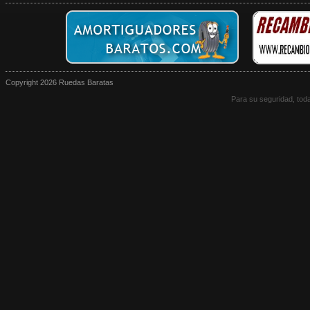
ZETUM
L
ROAD X
L
VARIOS NEUMATICOS
COMPASAL
PETLA
BF GOOD
JOURNEY
Copyright 2026 Ruedas Baratas
ELASTOMERIC
A
Para su seguridad, tod
TRAZANO
FULDA
delmax
STAR PERFORMANCE
E
JANTES ALCOA
MOTON
SA
JANTES BETTER
ROTALLA
AVON
ORCA
KINGS
AMBUSH
ZENI
METZELER
RAP
AUTOGREEN.
ZIAREL
GOFROM
ALL PRO
RANGER
YOKOHAMA
DIVERSOS
O
TOMKET