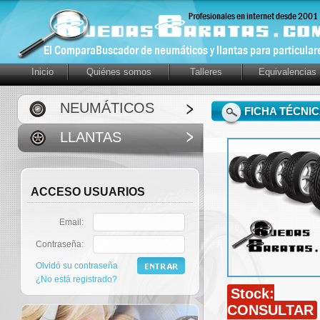
Inicio
Quiénes somos
Talleres
Equivalencias
NEUMÁTICOS
FICHA TÉCNI
LLANTAS
ACCESO USUARIOS
Email:
Contraseña:
Olvidó su contraseña
¿No está registrado?
Stock:
CONSULTAR