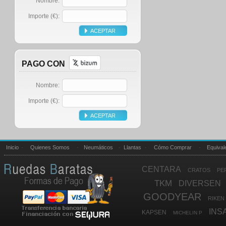
Nombre:
Importe (€):
PAGO CON
Nombre:
Importe (€):
Inicio
·
Quienes Somos
·
Neumáticos
·
Llantas
·
Cómo Comprar
·
Equival
CENTARA
CRATOS
PE
TKM
DIVERSEN
GOODYEAR
RIKEN
INS
KAPSEN
MICHELIN P
FALKEN
GALLANT