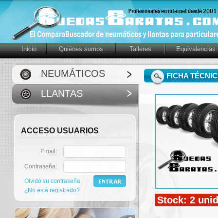
Inicio
Quiénes somos
Talleres
Equivalencias
NEUMÁTICOS
FICHA TÉCNI
LLANTAS
ACCESO USUARIOS
Email:
Contraseña:
Olvidó su contraseña
¿No está registrado?