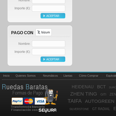
Nombre:
Importe (€):
PAGO CON
Nombre:
Importe (€):
Inicio
·
Quienes Somos
·
Neumáticos
·
Llantas
·
Cómo Comprar
·
Equival
BCT
HEIDENAU
DUR
ZHEN TING
ZEN
GITI
TAIFA
AUTOGREEN
GT RADIAL
SILVERSTONE
LAVIGATO